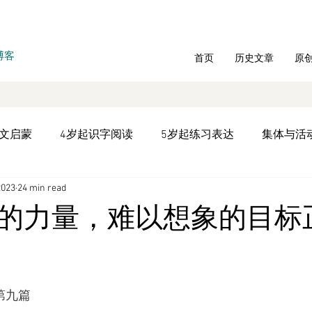
博客
首页
历史文章
原
中文启蒙
4岁起识字阅读
5岁起练习表达
集体与活
2023
24 min read
统教材学习
文言文专题
文化历史
听书
双语
的力量，难以想象的目标
年庆
拼音写字
时间管理
第九篇