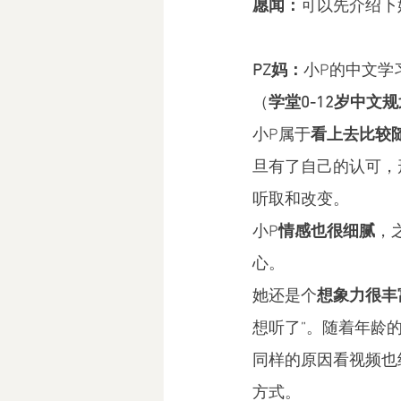
愿闻：
可以先介绍下
PZ妈：
小P的中文学
（
学堂0-12岁中文
小P属于
看上去比较
旦有了自己的认可，
听取和改变。
小P
情感也很细腻
，
心。
她还是个
想象力很丰
想听了”。随着年龄
同样的原因看视频也
方式。