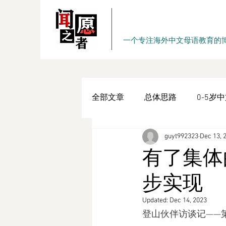
一个专注海外中文母语教育的
全部文章
总体思路
0-5岁
guyt992323
Dec 13, 
内在动力
学习习惯
系
有了集体
步实现
原创书作
『愿者闻之』周
Updated:
Dec 14, 2023
登山伙伴访谈记——