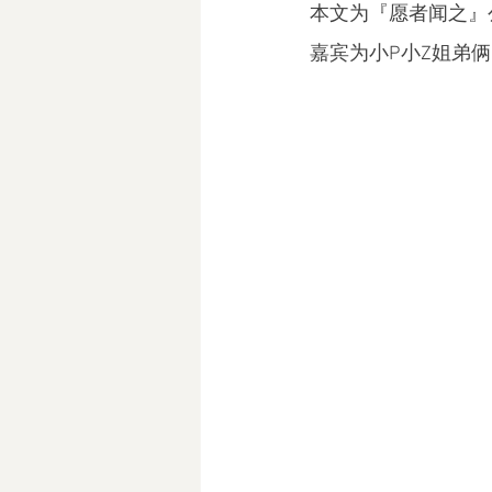
本文为『愿者闻之』公
嘉宾为小P小Z姐弟