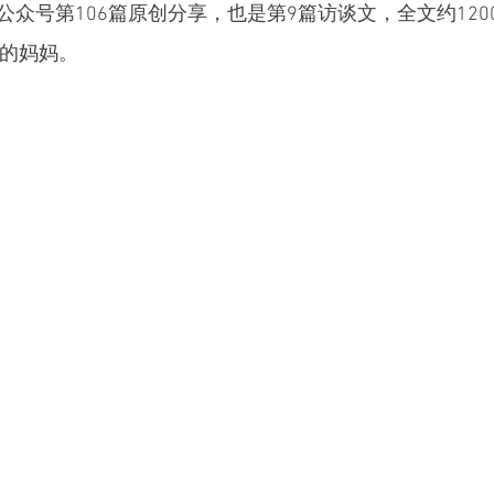
众号第106篇原创分享，也是第9篇访谈文，全文约120
俩的妈妈。