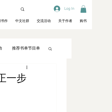
Log In
创书作
中文社群
交流活动
关于作者
购书
动
推荐书单节目单
教育
访谈专栏
正一步