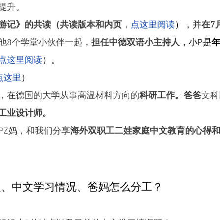
提升。
游记》的共读（共读版本和内页
，
点这里阅读
），并
在7
他8个学堂小伙伴一起，
担任中德双语小主持人，
小P是
点这里阅读
）。
点这里
）
，在德国的大学从事高温材料方向的
科研工作。爸爸
文科
工业设计师。
PZ妈，和我们分享
海外双职工二娃家庭中文教育的心得
特点、中文学习情况、爸妈怎么分工？