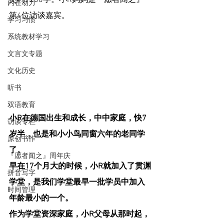
文约9200字。小R妈妈是『愿者闻之』
内在动力
第4位访谈嘉宾。
学习习惯
系统教材学习
文言文专题
文化历史
听书
双语教育
小R在德国出生和成长，中中家庭，快7
访谈专栏
岁半，也是和小小鸟同窗六年的老同学
原创书作
了。
『愿者闻之』周年庆
早在17个月大的时候，小R就加入了贯渊
拼音写字
学堂，是我们学堂最早一批学员中加入
时间管理
年龄最小的一个。
作为学堂资深家庭，小R父母从那时起，