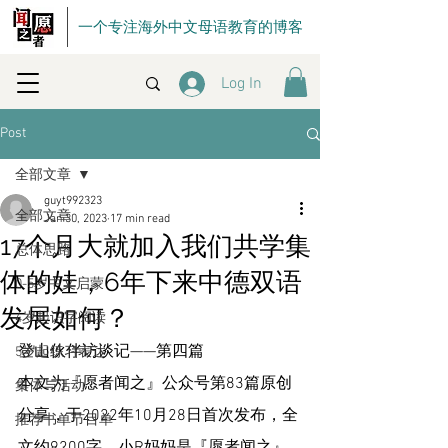
一个专注海外中文母语教育的博客
Log In
Post
全部文章
guyt992323
全部文章
Jan 30, 2023
17 min read
17个月大就加入我们共学集
总体思路
体的娃，6年下来中德双语
0-5岁中文启蒙
发展如何？
4岁起识字阅读
登山伙伴访谈记——第四篇
5岁起练习表达
本文为『愿者闻之』公众号第83篇原创
集体与活动
分享，于2022年10月28日首次发布，全
推荐书单节目单