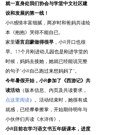
就一直身处我们协会与学堂中文社区建
设和发展的第一线！
小R感情丰富细腻，两岁时和爸妈共读绘
本《抱抱》哭得不能自已。
家里
语言启蒙做得很早
，小R开口也很
早。17个月刚进幼儿园也是刚进学堂的
时候，妈妈去接她，她就已经能说完整
的句子“小R自己跑过来想妈妈了”。
今年暑假开始，小R参加了《西游记》共
读活动
（版本信息、内页及共读要求，
点这里阅读
）。活动结束时，她很有成
就感，已经摩拳擦掌，开始期待明年与
小伙伴们共读《水浒传》。
小R目前在学习语文书五年级课本，进度