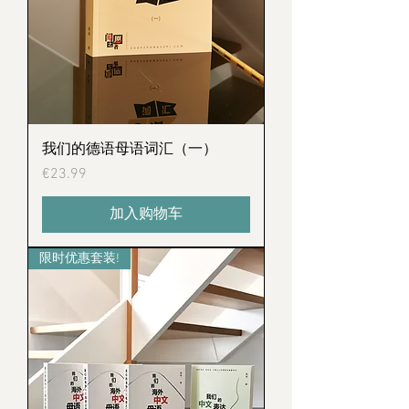
我们的德语母语词汇（一）
Price
€23.99
加入购物车
限时优惠套装!