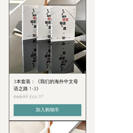
3本套装：《我们的海外中文母
语之路 1-3》
Regular Price
Sale Price
€68.97
€64.97
加入购物车