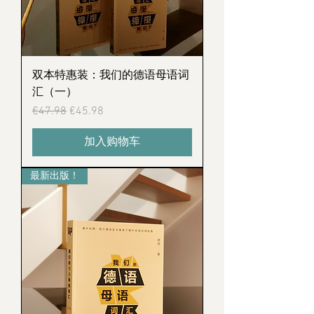
双本特惠装：我们的德语母语词
汇（一）
Regular Price
Sale Price
€47.98
€45.98
加入购物车
最新出版！