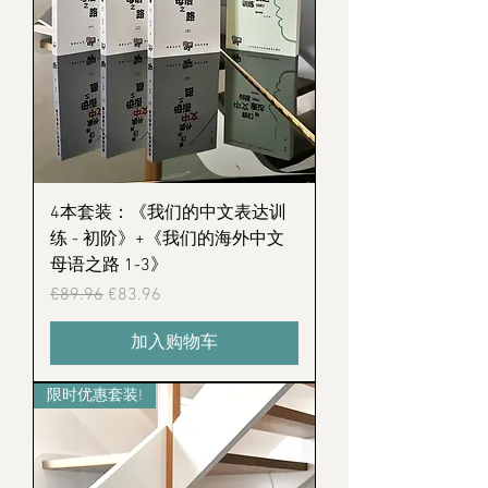
4本套装：《我们的中文表达训
练 - 初阶》+《我们的海外中文
母语之路 1-3》
Regular Price
Sale Price
€89.96
€83.96
加入购物车
限时优惠套装!