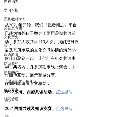
内在动力
学习习惯
系统教材学习
从2021年开始，我们『愿者闻之』平台
文言文专题
已经为海外孩子举办了两届暑期共读活
文化历史
动，参加人数共计110人次。我们把对汉
听书
语及其所承载的文化充满热情的海外小
双语教育
伙伴们聚到一起，让他们有机会共读中
访谈专栏
华古典名著，并参加期末线上聚会，面
原创书作
对面地互动、展示和做分享。
『愿者闻之』周年庆
往期回顾请看下文总结：
拼音写字
2022水浒、西游共读活动
，
点这里阅
时间管理
读
。
2021西游共读及知识竞赛
，
点这里阅