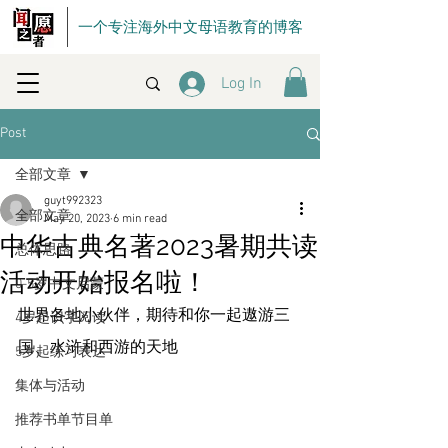
一个专注海外中文母语教育的博客
Log In
Post
全部文章
guyt992323
全部文章
May 20, 2023
6 min read
中华古典名著2023暑期共读
总体思路
活动开始报名啦！
0-5岁中文启蒙
世界各地小伙伴，期待和你一起遨游三
4岁起识字阅读
国、水浒和西游的天地
5岁起练习表达
集体与活动
推荐书单节目单