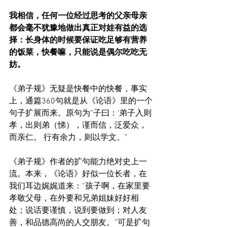
我相信，任何一位经过思考的父亲母亲
都会毫不犹豫地做出真正对娃有益的选
择：长身体的时候要保证吃足够有营养
的饭菜，快餐嘛，只能说是偶尔吃吃无
妨。
《弟子规》无疑是快餐中的快餐，事实
上，通篇360句就是从《论语》里的一个
句子扩展而来。原句为“子曰：‘弟子入则
孝，出则弟（悌），谨而信，泛爱众，
而亲仁。 行有余力，则以学文。” 
《弟子规》作者的扩句能力绝对史上一
流。本来，《论语》好似一位长者，在
我们耳边娓娓道来：“孩子啊，在家里要
孝敬父母，在外要和兄弟姐妹好好相
处；说话要谨慎，说到要做到；对人友
善，和品德高尚的人交朋友。”可是扩句