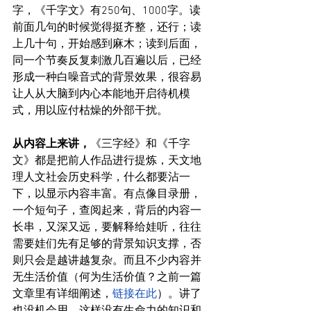
字，《千字文》有250句、1000字。读
前面几句的时候觉得挺齐整，还行；读
上几十句，开始感到麻木；读到后面，
同一个节奏反复刺激几百遍以后，已经
形成一种白噪音式的背景效果，很容易
让人从大脑到内心本能地开启待机模
式，用以应付枯燥的外部干扰。
从内容上来讲，
《三字经》和《千字
文》都是把前人作品进行提炼，天文地
理人文社会历史科学，什么都要沾一
下，以显示内容丰富。有点像目录册，
一个短句子，查阅起来，背后的内容一
长串，又深又远，要解释给娃听，往往
需要娃们先有足够的背景知识支撑，否
则只会是越讲越复杂。而且不少内容并
无生活价值（
何为生活价值？之前一篇
文章里有详细阐述，
链接在此
）。讲了
也没机会用。这样没有生命力的知识和