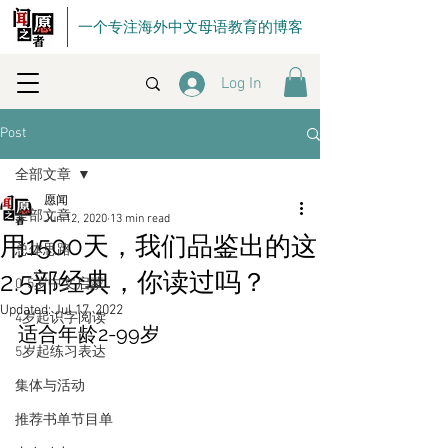
一个专注海外中文母语教育的博客
Log In
Post
全部文章
愿闻
全部文章
Jun 12, 2020
13 min read
用1500天，我们品鉴出的这
总体思路
2.5部经典，你读过吗？
0-5岁中文启蒙
Updated:
Jul 17, 2022
4岁起识字阅读
适合年龄2-99岁
5岁起练习表达
集体与活动
推荐书单节目单