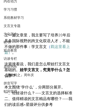
内在动力
学习习惯
系统教材学习
文言文专题
文化历史
上一篇文章里，我主要写了培养20年后
具备国际视野的跨文化双语人才，不能
听书
不做的那件事：学文言文
（
戳这里看上
双语教育
篇）
。
访谈专栏
这篇接着说，我们是怎么帮娃打文言文
原创书作
基础的。
娃学文言文，究竟学什么？怎
『愿者闻之』周年庆
么学？
拼音写字
本文围绕“学什么”，分两部分展开。
时间管理
一、给娃读什么？——文言文的选择标准
二、值得精读的文言精品有哪些？——我
们的读后感+星级评分供参考