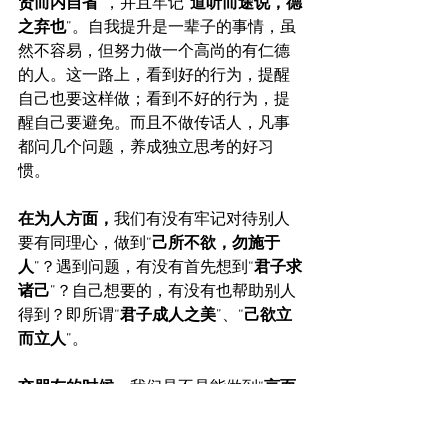
贤而内自省
”，并且牢记“
道听而途说，德
之弃也
”。自我提升是一辈子的事情，虽
然不容易，但努力做一个高尚的有仁德
的人。这一路上，看到好的行为，提醒
自己也要这样做；看到不好的行为，提
醒自己要避免。而且不做传话人，凡事
都问几个问题，养成独立思考的好习
惯。
在为人方面，
我们有没有牢记对待别人
要有同理心，做到“
己所不欲，勿施于
人
”？遇到问题，有没有首先想到“
君子求
诸己
”？自己想要的，有没有也帮助别人
得到？即所谓“
君子成人之美
”、“
己欲立
而立人
”。
交朋友的时候
，我们是不是能做到“
言而
有信
”？有没有和正直、诚信和见多识广
的人交朋友？即“
益者三友，友直，友