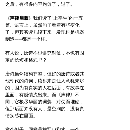
之后，有很多内容跑偏了，过了。
《
声律启蒙
》我们读了“上平生”的十五
篇。语言上，虽然句子看着有些变化
了，但其实读几段下来，发现也是机器
制造——都是一个样。
有人说，唐诗不也讲究对仗，不也有固
定的长短和格式吗？
唐诗虽然结构齐整，但好的唐诗或者其
他朝代的诗词，读起来是让人意犹未尽
的，因为有真实的人在后面，有故事在
里面，有感情流出来。而《声律》不
同，它极尽华丽的词藻，对仗而堆砌，
但那后面并没有人，是空洞的，没有真
情实感在里面。
举个例子，同样是描写山和水。一个