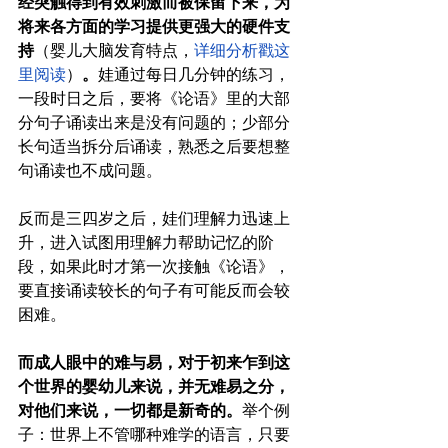
经突触得到有效刺激而被保留下来，为
将来各方面的学习提供更强大的硬件支
持
（婴儿大脑发育特点，
详细分析戳这
里阅读
）
。
娃通过每日几分钟的练习，
一段时日之后，要将《论语》里的大部
分句子诵读出来是没有问题的；少部分
长句适当拆分后诵读，熟悉之后要想整
句诵读也不成问题。
反而是三四岁之后，娃们理解力迅速上
升，进入试图用理解力帮助记忆的阶
段，如果此时才第一次接触《论语》，
要直接诵读较长的句子有可能反而会较
困难。
而成人眼中的难与易，对于初来乍到这
个世界的婴幼儿来说，并无难易之分，
对他们来说，一切都是新奇的。
举个例
子：世界上不管哪种难学的语言，只要