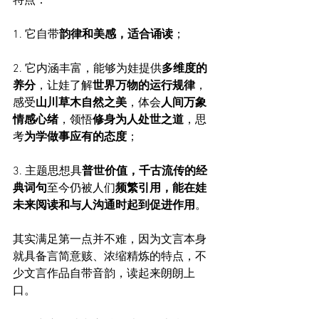
特点：
1. 它自带
韵律和美感，适合诵读
；
2. 它内涵丰富，能够为娃提供
多维度的
养分
，让娃了解
世界万物的运行规律
，
感受
山川草木自然之美
，体会
人间万象
情感心绪
，领悟
修身为人处世之道
，思
考
为学做事应有的态度
；
3. 主题思想具
普世价值，千古流传的经
典词句
至今仍被人们
频繁引用，能在娃
未来阅读和与人沟通时起到促进作用
。
其实满足第一点并不难，因为文言本身
就具备言简意赅、浓缩精炼的特点，不
少文言作品自带音韵，读起来朗朗上
口。