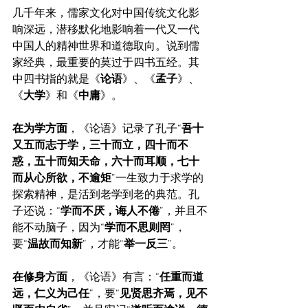
几千年来，儒家文化对中国传统文化影
响深远，潜移默化地影响着一代又一代
中国人的精神世界和道德取向。说到儒
家经典，最重要的莫过于四书五经。其
中四书指的就是《
论语
》、《
孟子
》、
《
大学
》和《
中庸
》。
在为学方面
，《论语》记录了孔子“
吾十
又五而志于学，三十而立，四十而不
惑，五十而知天命，六十而耳顺，七十
而从心所欲，不逾矩
”一生致力于求学的
探索精神，是活到老学到老的典范。孔
子还说：“
学而不厌，诲人不倦
”，并且不
能不动脑子，因为“
学而不思则罔
”，
要“
温故而知新
”，才能“
举一反三
”。
在修身方面
，《论语》有言：“
任重而道
远，仁义为己任
”，要“
见贤思齐焉，见不