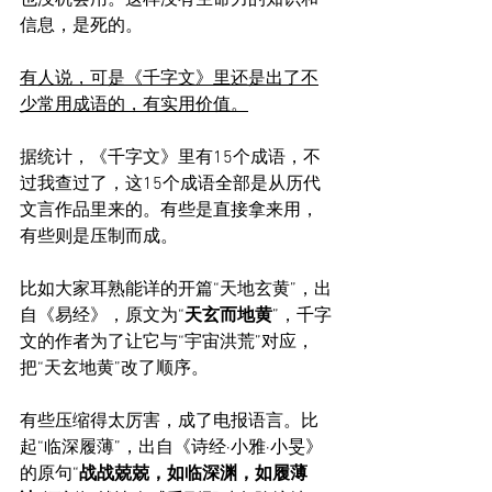
信息，是死的。
有人说，可是《千字文》里还是出了不
少常用成语的，有实用价值。
据统计，《千字文》里有15个成语，不
过我查过了，这15个成语全部是从历代
文言作品里来的。有些是直接拿来用，
有些则是压制而成。
比如大家耳熟能详的开篇“天地玄黄”，出
自《易经》，原文为“
天玄而地黄
”，千字
文的作者为了让它与“宇宙洪荒”对应，
把“天玄地黄”改了顺序。
有些压缩得太厉害，成了电报语言。比
起“临深履薄”，出自《诗经·小雅·小旻》
的原句“
战战兢兢，如临深渊，如履薄