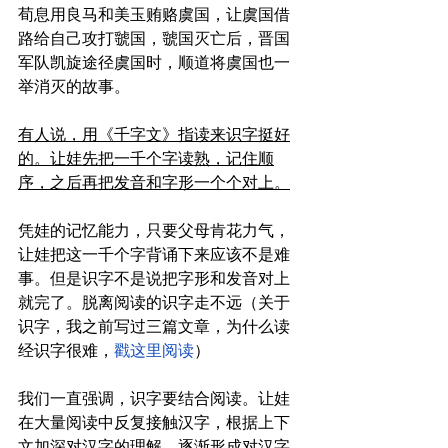
荀息用良马和美玉贿赂虞国，让虞国借
路给自己攻打虢国，虢国灭亡后，晋国
军队凯旋途径虞国时，顺道将虞国也一
举消灭的故事。
有人说，用《千字文》指读来识字挺好
的。让娃先把一千个字读熟，记住顺
序，之后再把发音和字形一个个对上。
凭娃的记忆能力，只要父母肯花力气，
让娃把这一千个字背诵下来应该不是难
事。但是识字不是说把字形和发音对上
就完了。脱离阅读的识字走不远（关于
识字，我之前写过三篇文章，
为什么读
经识字很难，
戳这里阅读
）
我们一直强调，识字要结合阅读。让娃
在大量阅读中反复接触汉字，根据上下
文加深对汉字的理解，逐渐形成对汉字