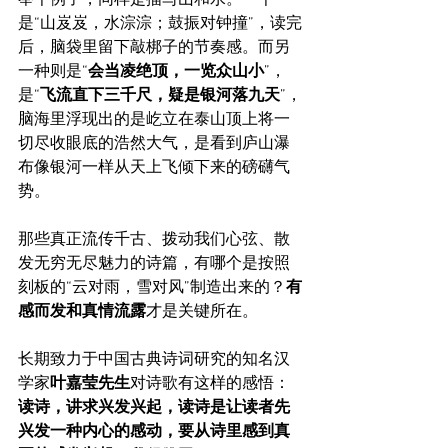
是“山岌岌，水淙淙；鼓振对钟撞”，读完
后，脑袋里留下敲梆子的节奏感。而另
一种则是“
会当凌绝顶，一览众山小
”，
是“
飞流直下三千尺，疑是银河落九天
”，
脑海里浮现出的是屹立在泰山顶上将一
切尽收眼底的浩然大气，是看到庐山瀑
布像银河一样从天上飞倾下来的磅礴气
势。
那些真正流传千古、拨动我们心弦、散
发无穷无尽魅力的诗篇，有哪个是按照
刻板的“云对雨，雪对风”制造出来的？
有
感而发和真情流露
才是关键所在。
长期致力于中国古典诗词研究的知名汉
学家
叶嘉莹先生
对诗歌有这样的感悟：
读诗，讲求兴发兴起，读诗是让读者先
兴发一种内心的感动，要从诗里感到真