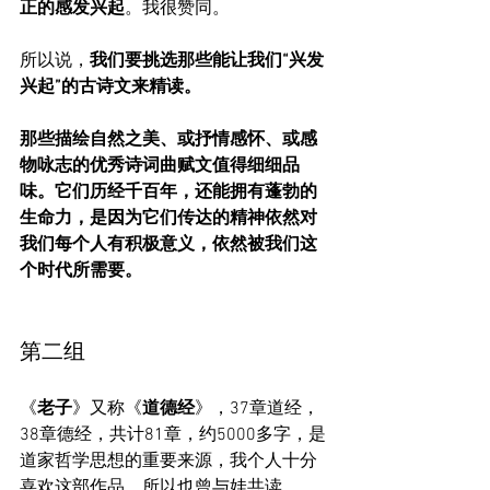
正的感发兴起
。我很赞同。
所以说，
我们要挑选那些能让我们“兴发
兴起”的古诗文来精读。
那些描绘自然之美、或抒情感怀、或感
物咏志的优秀诗词曲赋文值得细细品
味。它们历经千百年，还能拥有蓬勃的
生命力，是因为它们传达的精神依然对
我们每个人有积极意义，依然被我们这
个时代所需要。
第二组
《
老子
》又称《
道德经
》，37章道经，
38章德经，共计81章，约5000多字，是
道家哲学思想的重要来源，我个人十分
喜欢这部作品，所以也曾与娃共读。