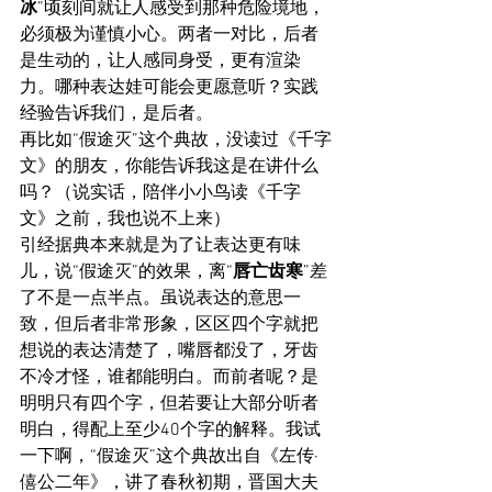
冰
”顷刻间就让人感受到那种危险境地，
必须极为谨慎小心。两者一对比，后者
是生动的，让人感同身受，更有渲染
力。哪种表达娃可能会更愿意听？实践
经验告诉我们，是后者。
再比如“假途灭”这个典故，没读过《千字
文》的朋友，你能告诉我这是在讲什么
吗？（说实话，陪伴小小鸟读《千字
文》之前，我也说不上来）
引经据典本来就是为了让表达更有味
儿，说“假途灭”的效果，离“
唇亡齿寒
”差
了不是一点半点。虽说表达的意思一
致，但后者非常形象，区区四个字就把
想说的表达清楚了，嘴唇都没了，牙齿
不冷才怪，谁都能明白。而前者呢？是
明明只有四个字，但若要让大部分听者
明白，得配上至少40个字的解释。我试
一下啊，“假途灭”这个典故出自《左传·
僖公二年》，讲了春秋初期，晋国大夫