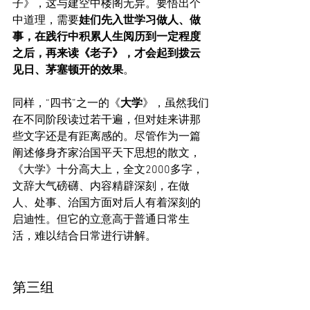
子》，这与建空中楼阁无异。要悟出个
中道理，需要
娃们先入世学习做人、做
事，在践行中积累人生阅历到一定程度
之后，再来读《老子》，才会起到拨云
见日、茅塞顿开的效果
。
同样，“四书”之一的《
大学
》，虽然我们
在不同阶段读过若干遍，但对娃来讲那
些文字还是有距离感的。尽管作为一篇
阐述修身齐家治国平天下思想的散文，
《大学》十分高大上，全文2000多字，
文辞大气磅礴、内容精辟深刻，在做
人、处事、治国方面对后人有着深刻的
启迪性。但它的立意高于普通日常生
活，难以结合日常进行讲解。
第三组