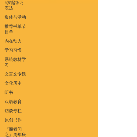
5岁起练习
表达
集体与活动
推荐书单节
目单
内在动力
学习习惯
系统教材学
习
文言文专题
文化历史
听书
双语教育
访谈专栏
原创书作
『愿者闻
之』周年庆