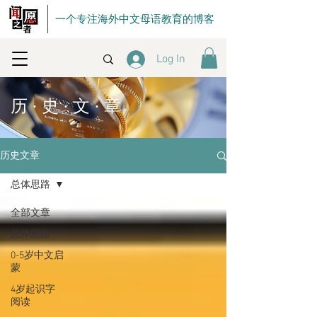
一个专注海外中文母语教育的博客
Log In
历 · 史 · 文 · 章
历史文章
总体思路
全部文章
总体思路
0-5岁中文启
蒙
4岁起识字
阅读