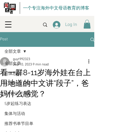
一个专注海外中文母语教育的博客
Log In
Post
全部文章
guyt992323
全部文章
Sep 10, 2023
9 min read
看一群8-11岁海外娃在台上
总体思路
用地道的中文讲“段子”，爸
0-5岁中文启蒙
妈什么感觉？
4岁起识字阅读
5岁起练习表达
集体与活动
推荐书单节目单