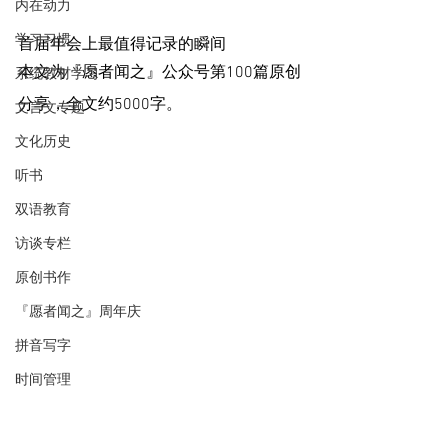
内在动力
学习习惯
首届年会上最值得记录的瞬间
本文为『愿者闻之』公众号第100篇原创
系统教材学习
分享，全文约5000字。
文言文专题
文化历史
听书
双语教育
访谈专栏
原创书作
『愿者闻之』周年庆
拼音写字
时间管理