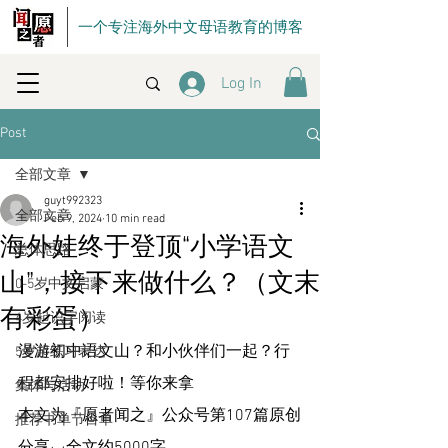
一个专注海外中文母语教育的博客
Log In
Post
全部文章
guyt992323
全部文章
Feb 9, 2024
10 min read
海外娃终于登顶“小学语文
总体思路
山”，接下来做什么？（文末
0-5岁中文启蒙
有彩蛋）
4岁起识字阅读
漫游初中语文山？和小伙伴们一起？行
5岁起练习表达
程都安排好啦！等你来拿
集体与活动
本文为『愿者闻之』公众号第107篇原创
推荐书单节目单