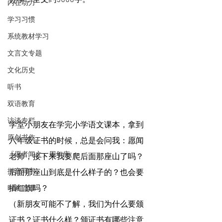
分享，全文约5000字。
内在动力
学习习惯
系统教材学习
文言文专题
文化历史
听书
双语教育
访谈专栏
学堂小朋友在学完小学语文课本，拿到
原创书作
六年级证书的时候，总是会问我：愿闻
『愿者闻之』周年庆
老师，接下来我要爬后面那座山了吗？
拼音写字
后面那座山到底是什么样子的？也会要
插红旗吗？
时间管理
（新朋友可能不了解，我们为什么要颁
证书？证书什么样？颁证书有哪些注意