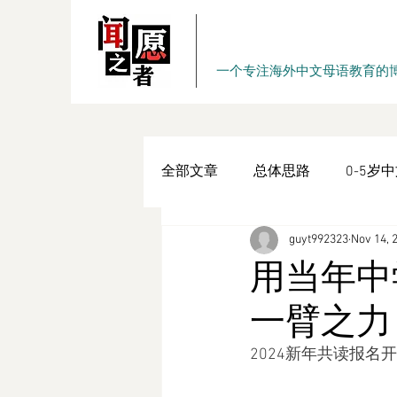
一个专注海外中文母语教育的
全部文章
总体思路
0-5岁
guyt992323
Nov 14, 
内在动力
学习习惯
系
用当年中
一臂之力
原创书作
『愿者闻之』周
2024新年共读报名