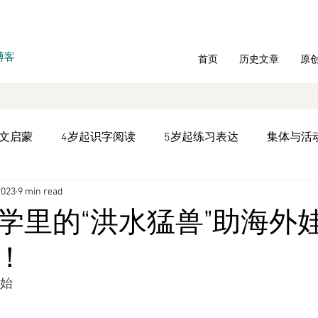
博客
首页
历史文章
原
中文启蒙
4岁起识字阅读
5岁起练习表达
集体与活
2023
9 min read
统教材学习
文言文专题
文化历史
听书
双语
学里的“洪水猛兽”助海外
！
年庆
拼音写字
时间管理
开始