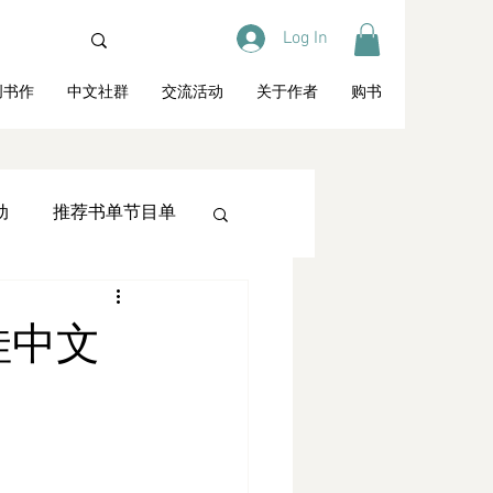
Log In
创书作
中文社群
交流活动
关于作者
购书
动
推荐书单节目单
教育
访谈专栏
娃中文