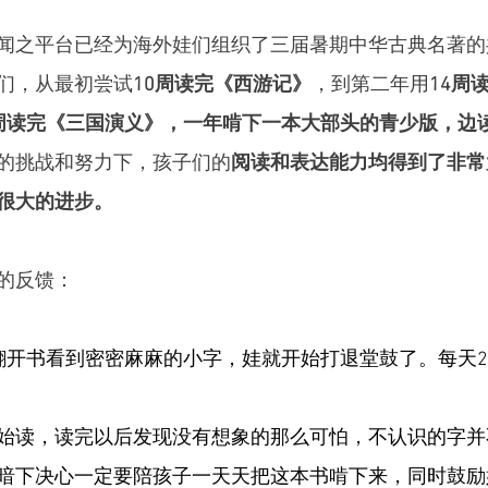
闻之平台已经为海外娃们组织了三届暑期中华古典名著的
们，从最初尝试
10周读完《西游记》
，到第二年用
14周
周读完《三国演义》，一年啃下一本大部头的青少版，边
的挑战和努力下，孩子们的
阅读和表达能力均得到了非常
很大的进步。
的反馈：
，翻开书看到密密麻麻的小字，娃就开始打退堂鼓了。每天2
始读，读完以后发现没有想象的那么可怕，不认识的字并
暗下决心一定要陪孩子一天天把这本书啃下来，同时鼓励