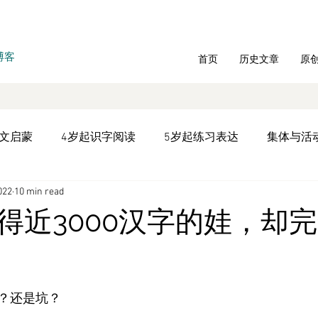
博客
首页
历史文章
原
中文启蒙
4岁起识字阅读
5岁起练习表达
集体与活
022
10 min read
统教材学习
文言文专题
文化历史
听书
双语
得近3000汉字的娃，却
年庆
拼音写字
时间管理
？还是坑？