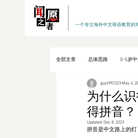
一个专注海外中文母语教育的
全部文章
总体思路
0-5岁
guyt992323
May 4, 2
内在动力
学习习惯
系
为什么识
得拼音？
原创书作
『愿者闻之』周
Updated:
Dec 8, 2023
拼音是中文路上的灯