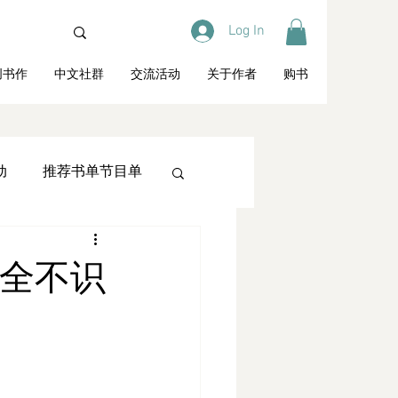
Log In
创书作
中文社群
交流活动
关于作者
购书
动
推荐书单节目单
教育
访谈专栏
完全不识