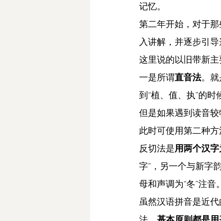
记忆。
第二年开始，对于那
入讲解，并逐步引导
这里说的以旧带新主
一是所谓
直音法
。就
到“植、值、执”的
但是如果遇到读音较
此时可使用第二种方
反切法是
用两个汉字
字”，另一个与新字韵
母和声调为“冬”注音
虽然汉语拼音是近代
法，
基本原则都是用