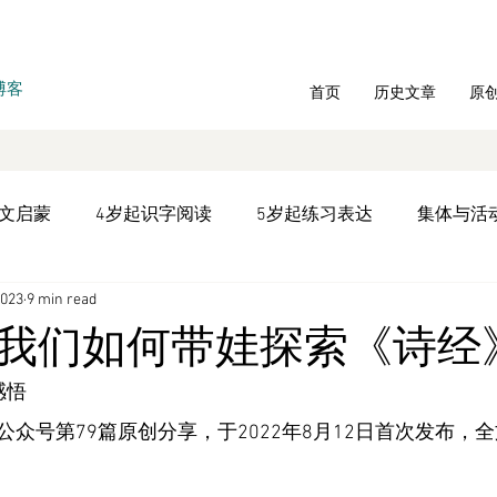
博客
首页
历史文章
原
中文启蒙
4岁起识字阅读
5岁起练习表达
集体与活
2023
9 min read
统教材学习
文言文专题
文化历史
听书
双语
我们如何带娃探索《诗经
感悟
年庆
拼音写字
时间管理
众号第79篇原创分享，于2022年8月12日首次发布，全文