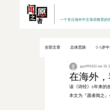
一个专注海外中文母语教育的
全部文章
总体思路
0-5岁
guyt992323
Jan 25, 
内在动力
学习习惯
系
在海外，
原创书作
读《诗经》6年来的
『愿者闻之』周
本文为『愿者闻之』公