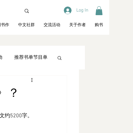
Log In
创书作
中文社群
交流活动
关于作者
购书
动
推荐书单节目单
教育
访谈专栏
》？
约5200字。