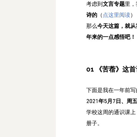
考虑到
文言专题
里，
诗的
（
点这里阅读
）
那么
今天这篇，就从
年来的一点感悟吧！
01 《苦蓿》这
下面是我在一年前写
2021年5月7日、周
学校这周的通识课上
册子。