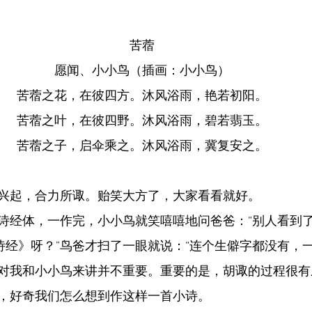
苦蓿
愿闻、小小鸟（插画：小小鸟）
苦蓿之花，在彼四方。沐风浴雨，艳若初阳。
苦蓿之叶，在彼四野。沐风浴雨，碧若翡玉。
苦蓿之子，启伞乘之。沐风浴雨，冀复安之。
兴起，合力所诹。贻笑大方了，大家看看就好。
诗经体，一作完，小小鸟就笑嘻嘻地问爸爸：“别人看到
《诗经》呀？”鸟爸才扫了一眼就说：“连个生僻字都没有，
对我和小小鸟来讲并不重要。重要的是，胡诹的过程很有
，好奇我们怎么想到作这样一首小诗。