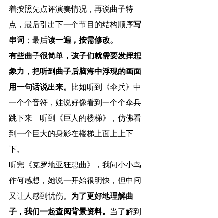
着按照先点评演奏情况，再说曲子特
点，最后引出下一个节目的结构顺序
写
串词
；最后
读一遍，按需修改。
有些曲子很简单，孩子们就需要发挥想
象力，把听到曲子后脑海中浮现的画面
用一句话说出来。
比如听到《伞兵》中
一个个音符，娃说好像看到一个个伞兵
跳下来；听到《巨人的楼梯》，仿佛看
到一个巨大的身影在楼梯上面上上下
下。
听完《克罗地亚狂想曲》，我问小小鸟
作何感想，她说一开始很明快，但中间
又让人感到忧伤。
为了更好地理解曲
子，我们一起查阅背景资料。
当了解到