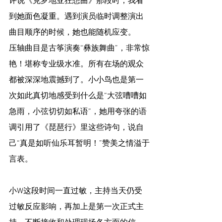
评说《克罗地亚狂想曲》那段时，我看
到她面色凝重。遇到演员临时调整演出
曲目顺序的时候，她也能随机应变。
压轴曲目是古筝演奏“彝族舞曲”，非常惊
艳！堪称专业级水准。所有在场的观众
都被深深地震撼到了。小小鸟也是第一
次如此真切地感受到什么是“大弦嘈嘈如
急雨，小弦切切如私语”，她用夸张的语
调引用了《琵琶行》里这些诗句，说自
己“真是如听仙乐耳暂明！”赞美之情溢于
言表。
小W这段时间一直过敏，主持当天仍受
过敏反应影响，再加上是第一次正式主