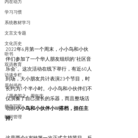
内在动力
学习习惯
系统教材学习
文言文专题
文化历史
2022年6月第一个周末，小小鸟和小伙
听书
伴们参加了一个华人朋友组织的“社区音
双语教育
乐会”。这次活动在线下举行，有近60人
访谈专栏
到场，大小朋友共计表演23个节目，时
原创书作
长约为1个半小时。小小鸟和小伙伴们不
『愿者闻之』周年庆
仅演奏了自己擅长的乐器，而且整场活
拼音写字
动由
小小鸟和小伙伴小W搭档，担任主
时间管理
持。