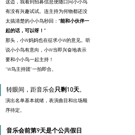
这边，我看到招募信息便随口问小小鸟
有没有兴趣试试。连主持为何物都还没
太搞清楚的小小鸟秒回：
“能和小伙伴一
起的话，可以呀！”
那头，小W妈妈也在征求小W的意见。听
说小小鸟有意向，小W当即兴奋地表示
要和小小鸟一起主持！
“W鸟主持团”一拍即合。
转眼间，距音乐会
只剩10天
。
演出名单基本就绪，表演曲目和出场顺
序待定。
音乐会前第9天是个公共假日