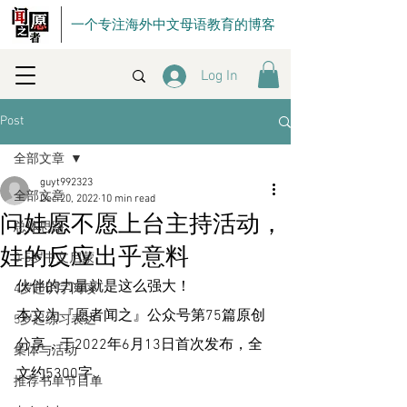
一个专注海外中文母语教育的博客
Log In
Post
全部文章
guyt992323
全部文章
Dec 20, 2022
10 min read
问娃愿不愿上台主持活动，
总体思路
娃的反应出乎意料
0-5岁中文启蒙
伙伴的力量就是这么强大！
4岁起识字阅读
本文为『愿者闻之』公众号第75篇原创
5岁起练习表达
分享，于2022年6月13日首次发布，全
集体与活动
文约5300字。
推荐书单节目单