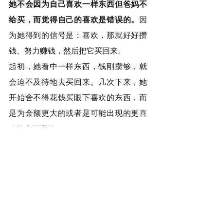
她不会因为自己喜欢一样东西但爸妈不
给买，而觉得自己的喜欢是错误的。
因
为她得到的信号是：喜欢，那就好好攒
钱、努力赚钱，然后把它买回来。
起初，她看中一样东西，钱刚攒够，就
会迫不及待地去买回来。几次下来，她
开始舍不得花钱买眼下喜欢的东西，而
是为金额更大的或者是可能出现的更喜
欢的东西攒钱。
十岁开始，我们不再每周末发放固定的
零花钱，而是改为由小小鸟通过努力赚
取零花钱。起初她对这个改变很不乐
意，但很快，她就发现了新规则的好
处。虽然没有了保底的零花钱，但只要