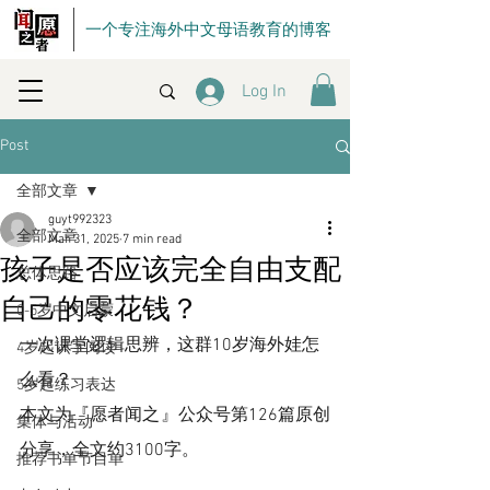
一个专注海外中文母语教育的博客
Log In
Post
全部文章
guyt992323
全部文章
Mar 31, 2025
7 min read
孩子是否应该完全自由支配
总体思路
自己的零花钱？
0-5岁中文启蒙
一次课堂逻辑思辨，这群10岁海外娃怎
4岁起识字阅读
么看？
5岁起练习表达
本文为『愿者闻之』公众号第126篇原创
集体与活动
分享，全文约3100字。
推荐书单节目单