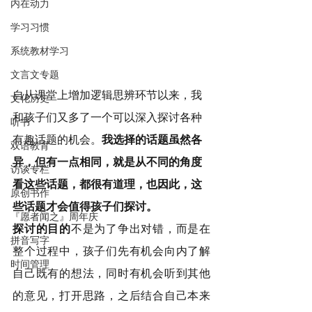
内在动力
学习习惯
系统教材学习
文言文专题
自从课堂上增加逻辑思辨环节以来，我
文化历史
和孩子们又多了一个可以深入探讨各种
听书
有趣话题的机会。
我选择的话题虽然各
双语教育
异，但有一点相同，就是从不同的角度
访谈专栏
看这些话题，都很有道理，也因此，这
原创书作
些话题才会值得孩子们探讨。
『愿者闻之』周年庆
探讨的目的
不是为了争出对错，而是在
拼音写字
整个过程中，孩子们先有机会向内了解
时间管理
自己既有的想法，同时有机会听到其他
的意见，打开思路，之后结合自己本来