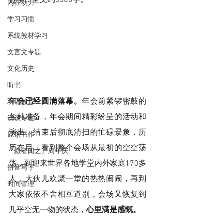
分享，全文约8500字。
内在动力
学习习惯
系统教材学习
文言文专题
文化历史
听书
年会已经圆满落幕。
年会前紧锣密鼓的
双语教育
各种准备，年会期间精彩纷呈的活动和
访谈专栏
演出，结束后彻底清扫的忙碌景象，历
原创书作
历在目。看到整个会场从最初的空空荡
『愿者闻之』周年庆
荡，到迎来世界各地学堂内外家庭170多
拼音写字
人，大伙儿欢聚一堂的热热闹闹，再到
时间管理
大家依依不舍相互道别，会场又恢复到
几乎空无一物的状态，
心里满是感慨。