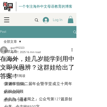
一个专注海外中文母语教育的博客
Log In
Post
全部文章
guyt992323
全部文章
Apr 27, 2025
16 min read
在海外，娃几岁能学到用中
总体思路
文即兴思辨？这群娃给出了
0-5岁中文启蒙
答案！
4岁起识字阅读
贯渊学堂第二届年会暨学堂成立十周年
5岁起练习表达
庆祝会回顾
集体与活动
本文为『愿者闻之』公众号第127篇原创
推荐书单节目单