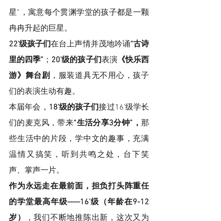
星”，寓意每个贯渊学堂的孩子都是一颗
冉冉升起的巨星。
22’级孩子们
在台上声情并茂地吟诵
“古诗
里的四季”
；
20’级的孩子们
表演
《快乐西
游》舞台剧
，服装道具无不用心，孩子
们的表演生动有趣。
本届年会，
18’级的孩子们
接过16’级学长
们的麦克风，带来
“生活分享3分钟”，
那
些生活中的片段，学中文的趣事，充满
温情又搞笑，听到共鸣之处，台下笑
声、掌声一片。
作为永远走在最前面，担负打头阵重任
的学堂最高年级——16’级（年龄在9-12
岁）
，我们不断地推陈出新，这次又为