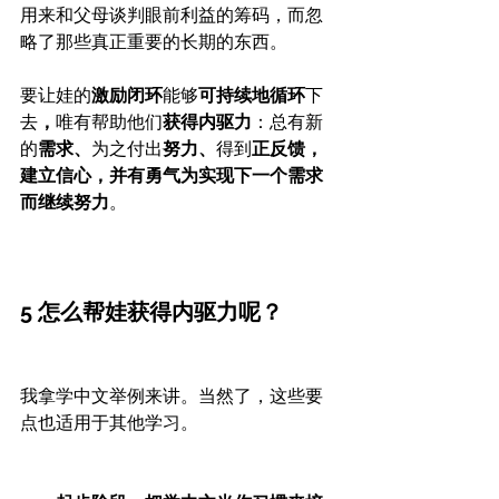
用来和父母谈判眼前利益的筹码，而忽
略了那些真正重要的长期的东西。
要让娃的
激励闭环
能够
可持续地循环
下
去
，
唯有帮助他们
获得内驱力
：总有新
的
需求、
为之付出
努力、
得到
正反馈，
建立信心，并有勇气为实现下一个需求
而继续努力
。
5 怎么帮娃获得内驱力呢？
我拿学中文举例来讲。当然了，这些要
点也适用于其他学习。