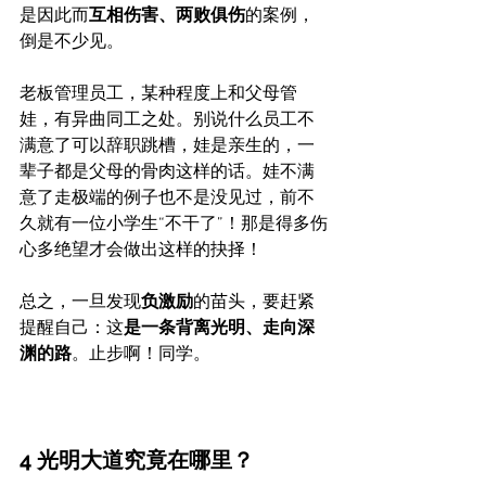
是因此而
互相伤害、两败俱伤
的案例，
倒是不少见。
老板管理员工，某种程度上和父母管
娃，有异曲同工之处。别说什么员工不
满意了可以辞职跳槽，娃是亲生的，一
辈子都是父母的骨肉这样的话。娃不满
意了走极端的例子也不是没见过，前不
久就有一位小学生“不干了”！那是得多伤
心多绝望才会做出这样的抉择！
总之，一旦发现
负激励
的苗头，要赶紧
提醒自己：这
是一条背离光明、走向深
渊的路
。止步啊！同学。
4 光明大道究竟在哪里？