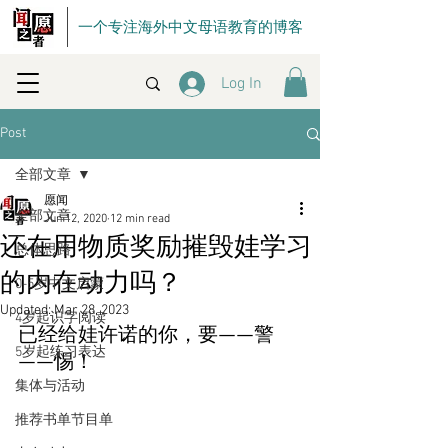
一个专注海外中文母语教育的博客
Log In
Post
全部文章
愿闻
全部文章
Jun 12, 2020
12 min read
还在用物质奖励摧毁娃学习
总体思路
的内在动力吗？
0-5岁中文启蒙
Updated:
Mar 28, 2023
4岁起识字阅读
已经给娃许诺的你，要——警
5岁起练习表达
——惕！
集体与活动
推荐书单节目单