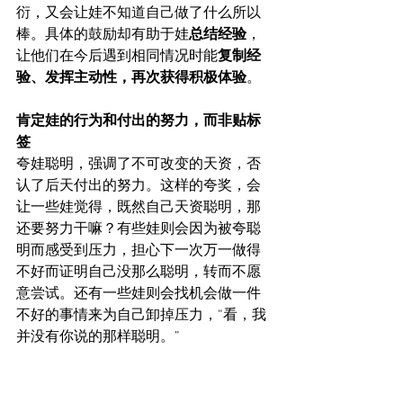
衍，又会让娃不知道自己做了什么所以
棒。具体的鼓励却有助于娃
总结经验
，
让他们在今后遇到相同情况时能
复制经
验、发挥主动性，再次获得积极体验
。
肯定娃的行为和付出的努力，而非贴标
签
夸娃聪明，强调了不可改变的天资，否
认了后天付出的努力。这样的夸奖，会
让一些娃觉得，既然自己天资聪明，那
还要努力干嘛？有些娃则会因为被夸聪
明而感受到压力，担心下一次万一做得
不好而证明自己没那么聪明，转而不愿
意尝试。还有一些娃则会找机会做一件
不好的事情来为自己卸掉压力，“看，我
并没有你说的那样聪明。”
父母在
每天学习结束时
都记得给予娃
真
诚且恰如其分的鼓励，肯定娃的行为和