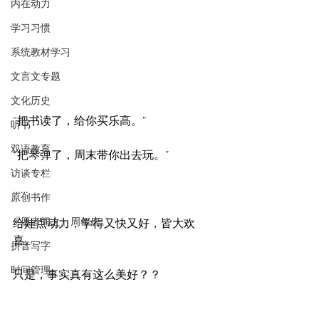
内在动力
学习习惯
系统教材学习
文言文专题
文化历史
“把书读了，给你买乐高。”
听书
双语教育
“把琴弹了，周末带你出去玩。”
访谈专栏
……
原创书作
『愿者闻之』周年庆
给娃点动力，学得又快又好，皆大欢
喜。
拼音写字
时间管理
只是，事实真有这么美好？？