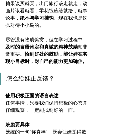
糖果该买就买，出门旅行该走就走，动
画片该看就看，零花钱该给就给，就事
论事，
绝不与学习挂钩
。现在我也是这
么对待小小鸟的。
尽管没有物质奖赏，但在学习过程中，
及时的言语肯定和真诚的精神鼓励
却非
常重要。
恰到好处的鼓励，能让娃在实
现小目标时，对自己的能力更加确信。
怎么给娃正反馈？
使用积极正面的语言表述
任何事情，只要我们保持积极的心态并
仔细观察，一定能找到好的一面。
鼓励要具体
笼统的一句“你真棒”，既会让娃觉得敷