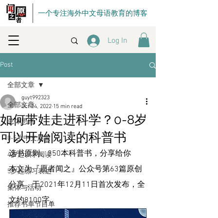
一个专注海外中文母语教育的博客
Log In
Post
全部文章
guyt992323
全部文章
Oct 24, 2022
15 min read
如何带娃走进科学？0-8岁
总体思路
可以开始阅读的科普书
0-5岁中文启蒙
选书原则、350本科普书，分享给你
4岁起识字阅读
本文为『愿者闻之』公众号第63篇原创
5岁起练习表达
分享，于2021年12月11日首次发布，全
集体与活动
文约8100字。
推荐书单节目单