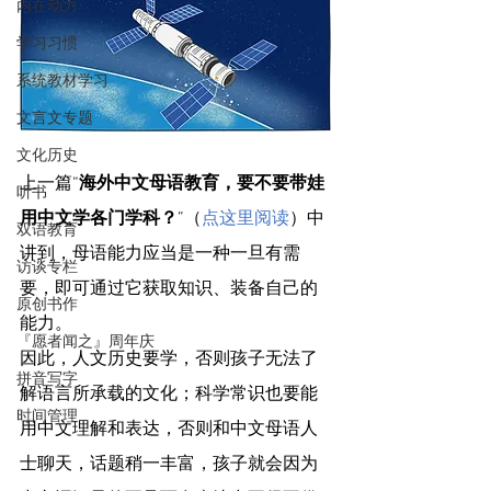
内在动力
学习习惯
系统教材学习
文言文专题
文化历史
上一篇“
海外中文母语教育，要不要带娃
听书
用中文学各门学科？
”（
点这里阅读
）中
双语教育
讲到，母语能力应当是一种一旦有需
访谈专栏
要，即可通过它获取知识、装备自己的
原创书作
能力。
『愿者闻之』周年庆
因此，人文历史要学，否则孩子无法了
拼音写字
解语言所承载的文化；科学常识也要能
时间管理
用中文理解和表达，否则和中文母语人
士聊天，话题稍一丰富，孩子就会因为