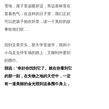
雪地，屋子里温暖舒适，旁边茶杯里在
冒着热气，在这样的日子里，我们正好
可以把孩子抱在怀里，读一个美好的故
事给他们听……
回到文章开头，那天学堂放学，我和小
小鸟走去停车场的路上，又聊到外婆织
的围巾。
我说：“幸好你找到它了。就在你看到它
的那一刻，在失物之地的天空中，一定
有一道美丽的金光照到这条围巾身上，
它在众多失物羡慕的眼神中，缓缓升
起，回到了你的手中。”
一阵寒风袭来，小小鸟捂紧围巾，红扑