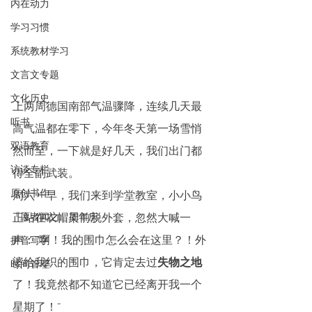
内在动力
学习习惯
系统教材学习
文言文专题
文化历史
上两周德国南部气温骤降，连续几天最
听书
高气温都在零下，今年冬天第一场雪悄
双语教育
然而至，一下就是好几天，我们出门都
访谈专栏
得全副武装。
原创书作
周六一早，我们来到学堂教室，小小鸟
正站在衣帽架前脱外套，忽然大喊一
『愿者闻之』周年庆
声：“啊！我的围巾怎么会在这里？！外
拼音写字
婆给我织的围巾，它肯定去过
失物之地
时间管理
了！我竟然都不知道它已经离开我一个
星期了！”