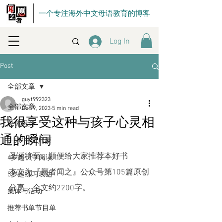
一个专注海外中文母语教育的博客
Log In
Post
全部文章
guyt992323
全部文章
Dec 9, 2023
5 min read
我很享受这种与孩子心灵相
总体思路
通的瞬间
0-5岁中文启蒙
圣诞将至，顺便给大家推荐本好书
4岁起识字阅读
本文为『愿者闻之』公众号第105篇原创
5岁起练习表达
分享，全文约2200字。
集体与活动
推荐书单节目单