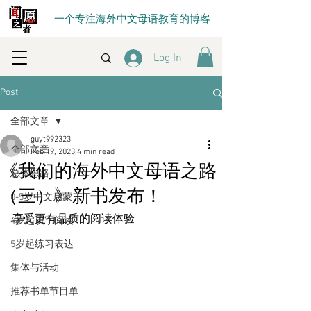
一个专注海外中文母语教育的博客
Log In
Post
全部文章
guyt992323
全部文章
Feb 19, 2023
4 min read
《我们的海外中文母语之路
总体思路
（三）》新书发布！
0-5岁中文启蒙
享受更有品质的阅读体验
4岁起识字阅读
5岁起练习表达
集体与活动
推荐书单节目单