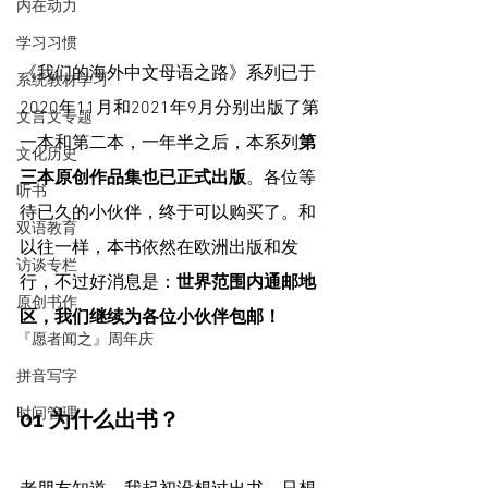
内在动力
学习习惯
《我们的海外中文母语之路》系列已于
系统教材学习
2020年11月和2021年9月分别出版了第
文言文专题
一本和第二本，一年半之后，本系列
第
文化历史
三本原创作品集也已正式出版
。各位等
听书
待已久的小伙伴，终于可以购买了。和
双语教育
以往一样，本书依然在欧洲出版和发
访谈专栏
行，不过好消息是：
世界范围内通邮地
原创书作
区，我们继续为各位小伙伴包邮！
『愿者闻之』周年庆
拼音写字
时间管理
01 为什么出书？