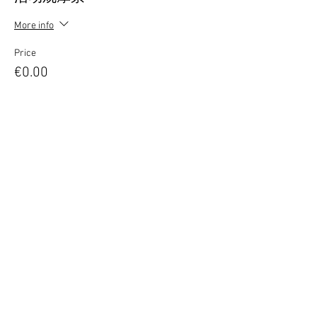
More info
Price
€0.00
Sold Out
Ticket type
活动参与票
More info
Price
€0.00
This event is sold out