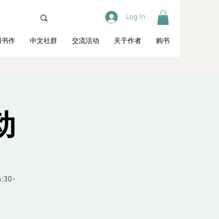
Log In
创书作
中文社群
交流活动
关于作者
购书
动
30-