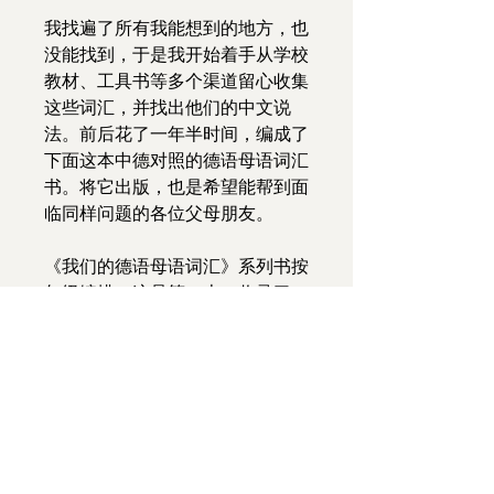
我找遍了所有我能想到的地方，也
没能找到，于是我开始着手从学校
教材、工具书等多个渠道留心收集
这些词汇，并找出他们的中文说
法。前后花了一年半时间，编成了
下面这本中德对照的德语母语词汇
书。将它出版，也是希望能帮到面
临同样问题的各位父母朋友。
《我们的德语母语词汇》系列书按
年级编排，这是第一本，收录了
一、二年级德语母语孩子要掌握的
词汇，共2400个。
其中综合性词
汇近2100个，另有一年级数学词
汇或概念54个，二年级数学词汇
或概念108个，二年级通识课词汇
151个。