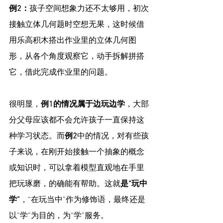
例2：
孩子空间想象力还不太够用，初次
接触立体几何题时空想无果，这时候借
用乐高积木搭出作业里的立体几何图
形，从各个角度观察它，动手拆解拼搭
它，借此完成作业里的问题。
很明显，
例1的情况属于边玩边学
，大部
分父母应该都不会允许孩子一直保持这
种学习状态。而
例2
中的情况，对有些孩
子来说，在刚开始接触一个抽象的概念
或知识时，可以拿着模型直观地在手里
把玩琢磨，的确能有帮助。这就
是“玩中
学”
，“在玩当中”作为修饰语，最终还是
以“学”为目的，为“学”服务。