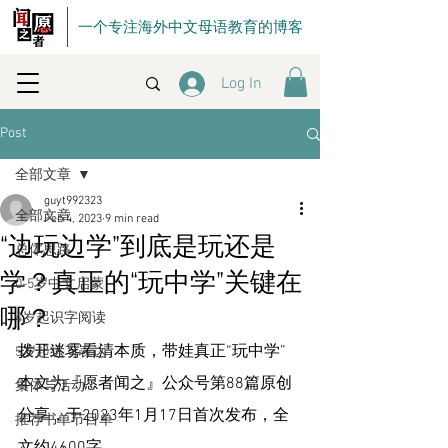
一个专注海外中文母语教育的博客
Log In
Post
全部文章
guyt992323
全部文章
Feb 4, 2023
9 min read
“边玩边学”到底是玩还是
总体思路
学？真正的“玩中学”关键在
0-5岁中文启蒙
哪？
4岁起识字阅读
拨开迷雾看清本质，带娃真正“玩中学”
5岁起练习表达
本文为『愿者闻之』公众号第88篇原创
集体与活动
分享，于2023年1月17日首次发布，全
推荐书单节目单