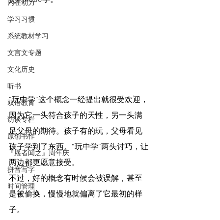
文约4600字。
内在动力
学习习惯
系统教材学习
文言文专题
文化历史
听书
“玩中学”这个概念一经提出就很受欢迎，
双语教育
因为它一头符合孩子的天性，另一头满
访谈专栏
足父母的期待。孩子有的玩，父母看见
原创书作
孩子学到了东西。“玩中学”两头讨巧，让
『愿者闻之』周年庆
两边都更愿意接受。
拼音写字
不过，好的概念有时候会被误解，甚至
时间管理
是被偷换，慢慢地就偏离了它最初的样
子。