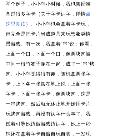
举个例子，小小鸟小时候，我也曾经准
备过很多字卡（关于字卡识字，详情
点
这里阅读
）。小小鸟也会拿着字卡玩，
但完全是把卡片当成道具来玩想象类情
景游戏。有一次，我拿着“串”说：你看，
上面一个口，下面一个口，像两块肉被
中间一根竹签子穿在一起，成了一“串”烤
肉。小小鸟觉得很有趣，随机拿两张字
卡，上下各一张摆在地上说：上面一张
字卡，下面一张字卡，像两块肉，这是
一串烤肉。然后就无休止地开始用卡片
玩烤肉游戏，再没有认字什么事了。我
试着引导她边做游戏边识字，她上一秒
钟还在拿着字卡自编自玩自嗨，一发现